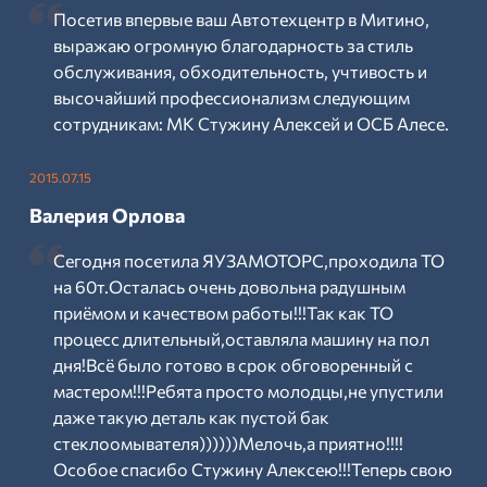
Посетив впервые ваш Автотехцентр в Митино,
выражаю огромную благодарность за стиль
обслуживания, обходительность, учтивость и
высочайший профессионализм следующим
сотрудникам: МК Стужину Алексей и ОСБ Алесе.
2015.07.15
Валерия Орлова
Сегодня посетила ЯУЗАМОТОРС,проходила ТО
на 60т.Осталась очень довольна радушным
приёмом и качеством работы!!!Так как ТО
процесс длительный,оставляла машину на пол
дня!Всё было готово в срок обговоренный с
мастером!!!Ребята просто молодцы,не упустили
даже такую деталь как пустой бак
стеклоомывателя))))))Мелочь,а приятно!!!!
Особое спасибо Стужину Алексею!!!Теперь свою