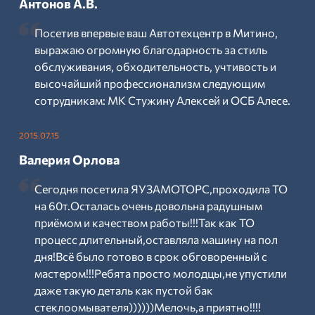
Антонов А.В.
Посетив впервые ваш Автотехцентр в Митино,
выражаю огромную благодарность за стиль
обслуживания, обходительность, учтивость и
высочайший профессионализм следующим
сотрудникам: МК Стужину Алексей и ОСБ Алесе.
2015.07.15
Валерия Орлова
Сегодня посетила ЯУЗАМОТОРС,проходила ТО
на 60т.Осталась очень довольна радушным
приёмом и качеством работы!!!Так как ТО
процесс длительный,оставляла машину на пол
дня!Всё было готово в срок обговоренный с
мастером!!!Ребята просто молодцы,не упустили
даже такую деталь как пустой бак
стеклоомывателя))))))Мелочь,а приятно!!!!