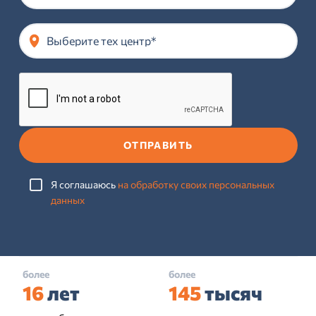
Выберите тех центр*
ОТПРАВИТЬ
Я соглашаюсь
на обработку своих персональных
данных
более
более
16
лет
145
тысяч