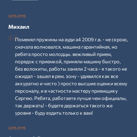
2015.07.15
Михаил
Поменял пружины на ауди а4 2009 г.в. - не скрою,
сначала волновался, машина гарантийная, но
ребята просто молодцы. вежливый прием,
порядок с приемкой, приняли машину быстро,
без волокиты, работы заняли 2 часа - я такого не
ожидал - зашел в рем. зону - удивился как все
аккуратно и чисто ) просто высшие оценки всему
персоналу, и в частности мастеру приемщику
Сергею. Ребята, работаете лучше чем официалы,
так держать! - будете держаться такого же
уровня - буду ездить только к вам!
2015.07.15